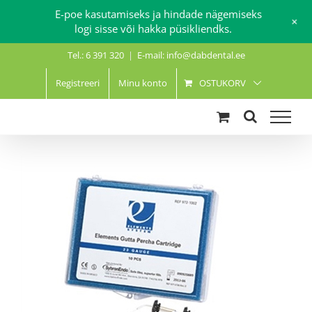
E-poe kasutamiseks ja hindade nägemiseks
+
logi sisse või hakka püsikliendks.
Skip
Tel.: 6 391 320
|
E-mail: info@dabdental.ee
to
content
Registreeri
Minu konto
OSTUKORV