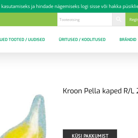
 kasutamiseks ja hindade nägemiseks logi sisse või hakka püsikli
Regi
UED TOOTED / UUDISED
ÜRITUSED / KOOLITUSED
BRÄNDID
Kroon Pella kaped R/L
.