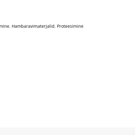
amine
,
Hambaravimaterjalid
,
Proteesimine