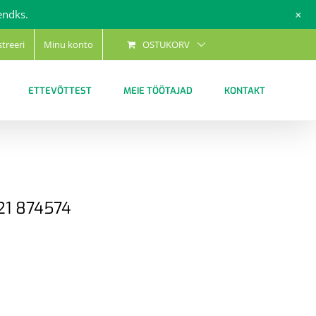
+
endks.
streeri
Minu konto
OSTUKORV
ETTEVÕTTEST
MEIE TÖÖTAJAD
KONTAKT
 21 874574