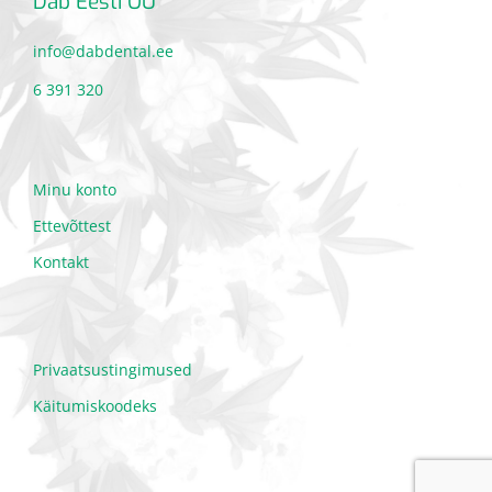
Dab Eesti OÜ
info@dabdental.ee
6 391 320
Minu konto
Ettevõttest
Kontakt
Privaatsustingimused
Käitumiskoodeks