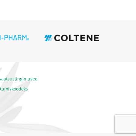
ivaatsustingimused
itumiskoodeks