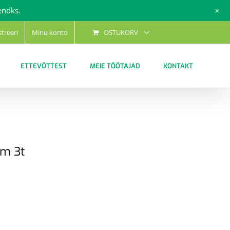
+
endks.
streeri
Minu konto
OSTUKORV
ETTEVÕTTEST
MEIE TÖÖTAJAD
KONTAKT
mm 3t