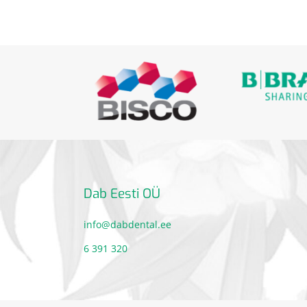
Dab Eesti OÜ
info@dabdental.ee
6 391 320