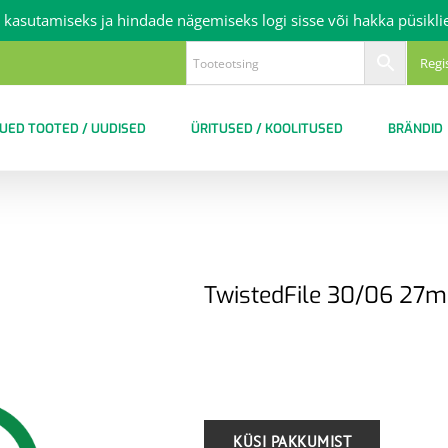
 kasutamiseks ja hindade nägemiseks logi sisse või hakka püsikli
Regi
UED TOOTED / UUDISED
ÜRITUSED / KOOLITUSED
BRÄNDID
TwistedFile 30/06 27
.