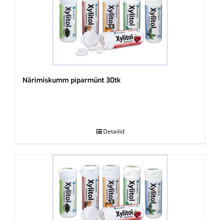
Närimiskumm piparmünt 30tk
.
Detailid