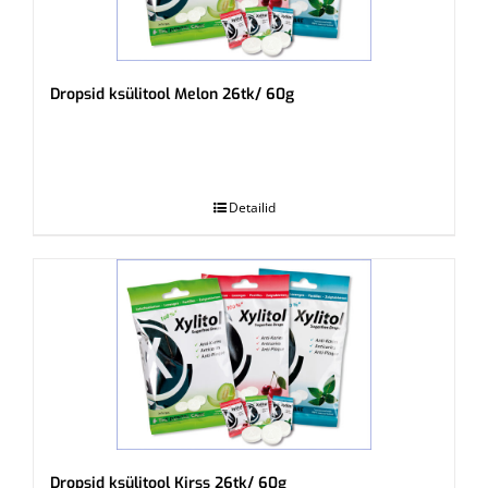
Dropsid ksülitool Melon 26tk/ 60g
.
Detailid
Dropsid ksülitool Kirss 26tk/ 60g