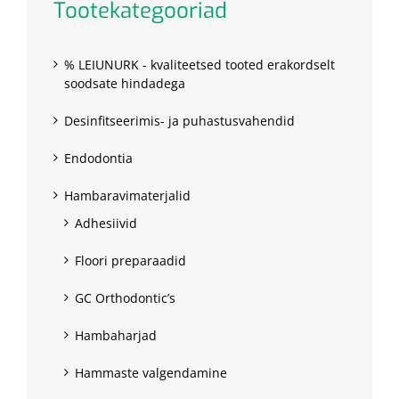
Tootekategooriad
% LEIUNURK - kvaliteetsed tooted erakordselt
soodsate hindadega
Desinfitseerimis- ja puhastusvahendid
Endodontia
Hambaravimaterjalid
Adhesiivid
Floori preparaadid
GC Orthodontic’s
Hambaharjad
Hammaste valgendamine