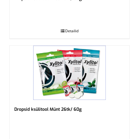
.
Detailid
Dropsid ksülitool Münt 26tk/ 60g
.