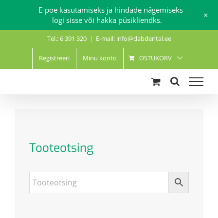
E-poe kasutamiseks ja hindade nägemiseks
+
logi sisse või hakka püsikliendks.
Skip
Tel.: 6 391 320
|
E-mail: info@dabdental.ee
to
content
Registreeri
Minu konto
OSTUKORV
Tooteotsing