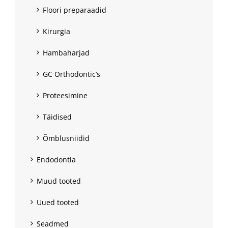
Floori preparaadid
Kirurgia
Hambaharjad
GC Orthodontic’s
Proteesimine
Täidised
Õmblusniidid
Endodontia
Muud tooted
Uued tooted
Seadmed