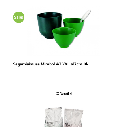
Sale!
Segamiskauss Mirabol #3 XXL ø17cm 1tk
.
Detailid