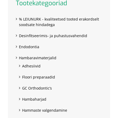
Tootekategooriad
% LEIUNURK - kvaliteetsed tooted erakordselt
soodsate hindadega
Desinfitseerimis- ja puhastusvahendid
Endodontia
Hambaravimaterjalid
Adhesiivid
Floori preparaadid
GC Orthodontic’s
Hambaharjad
Hammaste valgendamine