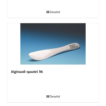
.
Detailid
Alginaadi spaatel 1tk
.
Detailid