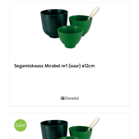
Segamiskauss Mirabol nr1 (suur) ø12cm
.
Detailid
Sale!