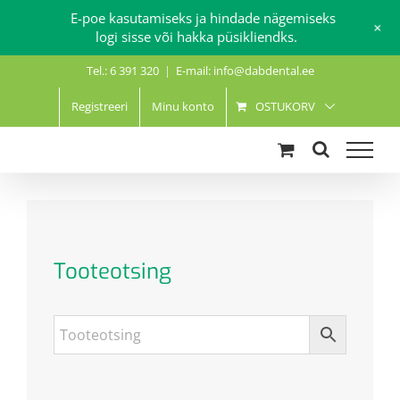
E-poe kasutamiseks ja hindade nägemiseks
+
logi sisse või hakka püsikliendks.
Skip
Tel.: 6 391 320
|
E-mail: info@dabdental.ee
to
content
Registreeri
Minu konto
OSTUKORV
Tooteotsing