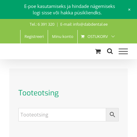
E-poe kasutamiseks ja hindade nägemiseks
+
logi sisse või hakka püsikliendks.
Skip
Tel.: 6 391 320
|
E-mail: info@dabdental.ee
to
content
Registreeri
Minu konto
OSTUKORV
Tooteotsing