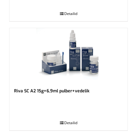
.
Detailid
Riva SC A2 15g+6,9ml pulber+vedelik
.
Detailid