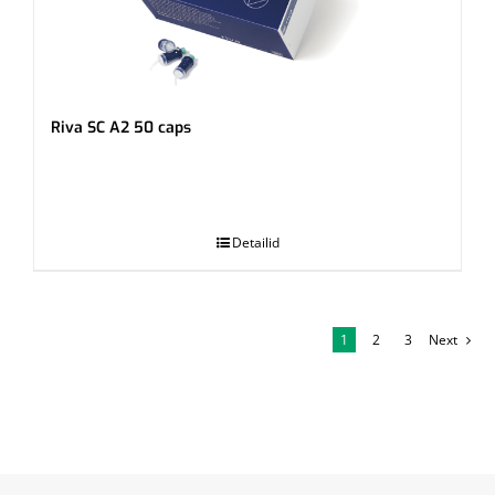
Riva SC A2 50 caps
.
Detailid
1
2
3
Next