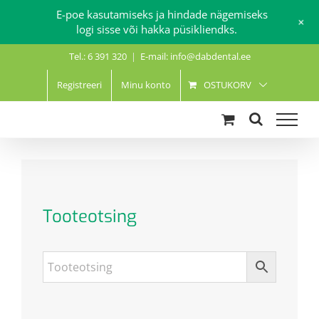
E-poe kasutamiseks ja hindade nägemiseks
+
logi sisse või hakka püsikliendks.
Skip
Tel.: 6 391 320
|
E-mail: info@dabdental.ee
to
content
Registreeri
Minu konto
OSTUKORV
Tooteotsing