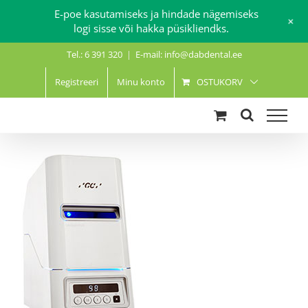
E-poe kasutamiseks ja hindade nägemiseks
+
logi sisse või hakka püsikliendks.
Skip
Tel.: 6 391 320
|
E-mail: info@dabdental.ee
to
content
Registreeri
Minu konto
OSTUKORV