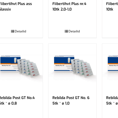
Fiibertihvt Plus ass
Fiibertihvt Plus nr.4
Fiibert
Glassix
10tk 2,0-1,0
10tk
.
.
Detailid
Detailid
Rebilda Post GT No.4
Rebilda Post GT No. 6
Rebild
5tk ~ ø 0,8
5tk ~ ø 1,0
5tk ~ ø
.
.