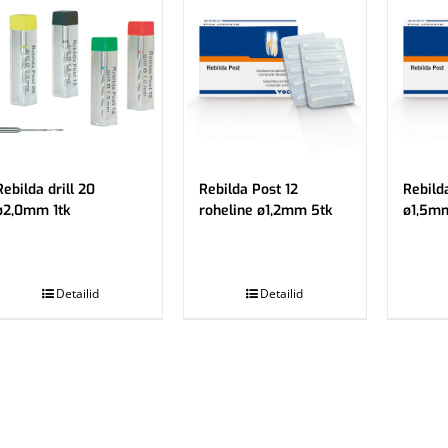
Rebilda drill 20
Rebilda Post 12
Rebild
ø2,0mm 1tk
roheline ø1,2mm 5tk
ø1,5m
.
.
Detailid
Detailid