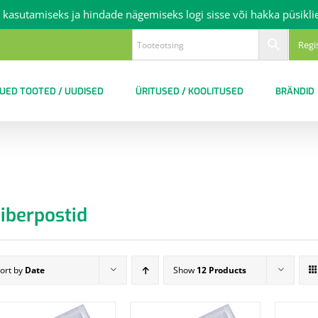
 kasutamiseks ja hindade nägemiseks logi sisse või hakka püsikli
Regi
UED TOOTED / UUDISED
ÜRITUSED / KOOLITUSED
BRÄNDID
iiberpostid
ort by
Date
Show
12 Products