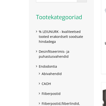
Tootekategooriad
% LEIUNURK - kvaliteetsed
tooted erakordselt soodsate
hindadega
Desinfitseerimis- ja
puhastusvahendid
.
Endodontia
Abivahendid
CAOH
Fiiberpostid
Fiiberpostid,fiiberlindid,