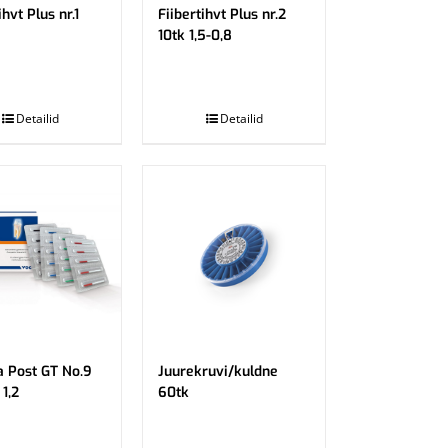
ihvt Plus nr.1
Fiibertihvt Plus nr.2
10tk 1,5-0,8
.
Detailid
Detailid
a Post GT No.9
Juurekruvi/kuldne
 1,2
60tk
.