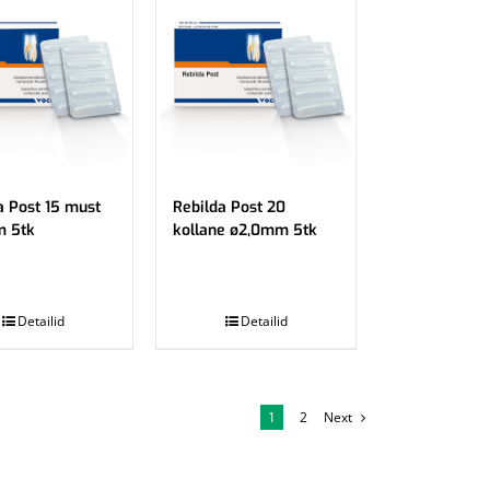
a Post 15 must
Rebilda Post 20
m 5tk
kollane ø2,0mm 5tk
.
Detailid
Detailid
1
2
Next