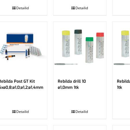
Detailid
Detailid
Rebilda Post GT Kit
Rebilda drill 10
Rebild
5xø0,8;ø1,0;ø1,2;ø1,4mm
ø1,0mm 1tk
1tk
.
.
Detailid
Detailid