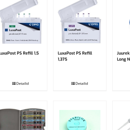
LuxaPost PS Refill 1,5
LuxaPost PS Refill
Juurek
1,375
Long N
.
.
Detailid
Detailid