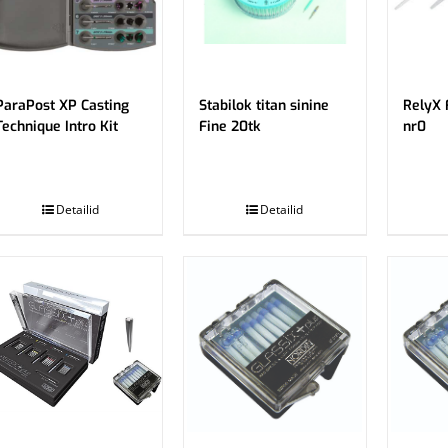
ParaPost XP Casting
Stabilok titan sinine
RelyX 
Technique Intro Kit
Fine 20tk
nr0
.
.
Detailid
Detailid