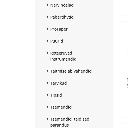
Närvinõelad
Pabertihvtid
ProTaper
Puurid
Roteeruvad
instrumendid
Täitmise abivahendid
Tarvikud
Tipsid
.
Tsemendid
Tsemendid, täidised,
parandus