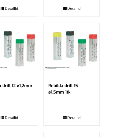
Detailid
Detailid
a drill 12 ø1,2mm
Rebilda drill 15
ø1,5mm 1tk
.
Detailid
Detailid