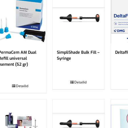
PermaCem AM Dual
SimpliShade Bulk Fill –
Deltaf
Refill universal
Syringe
tsement (52 gr)
.
.
Detailid
Detailid