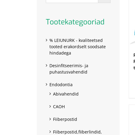
Tootekategooriad
% LEIUNURK - kvaliteetsed
tooted erakordselt soodsate
hindadega
Desinfitseerimis- ja
puhastusvahendid
.
Endodontia
Abivahendid
CAOH
Fiiberpostid
Fiiberpostid,fiiberlindid,