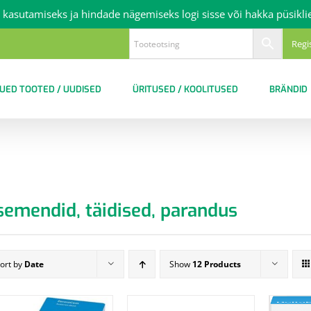
 kasutamiseks ja hindade nägemiseks logi sisse või hakka püsikli
Regi
UED TOOTED / UUDISED
ÜRITUSED / KOOLITUSED
BRÄNDID
semendid, täidised, parandus
ort by
Date
Show
12 Products