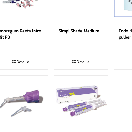
Impregum Penta Intro
SimpliShade Medium
Endo N
Kit P3
pulber
.
.
Detailid
Detailid