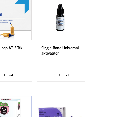
il cap A3 50tk
Single Bond Universal
aktivaator
.
Detailid
Detailid