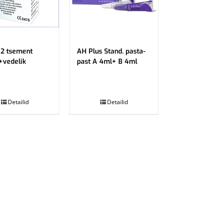
2 tsement
AH Plus Stand. pasta-
+vedelik
past A 4ml+ B 4ml
.
Detailid
Detailid