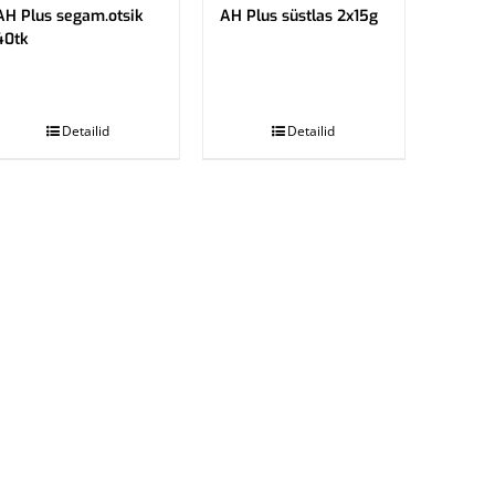
AH Plus segam.otsik
AH Plus süstlas 2x15g
40tk
.
Detailid
Detailid