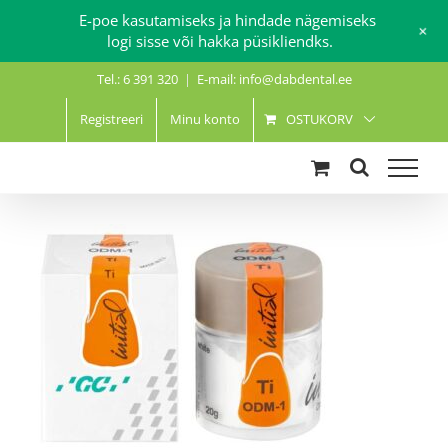
E-poe kasutamiseks ja hindade nägemiseks
+
logi sisse või hakka püsikliendks.
Skip
Tel.: 6 391 320
|
E-mail: info@dabdental.ee
to
content
Registreeri
Minu konto
OSTUKORV