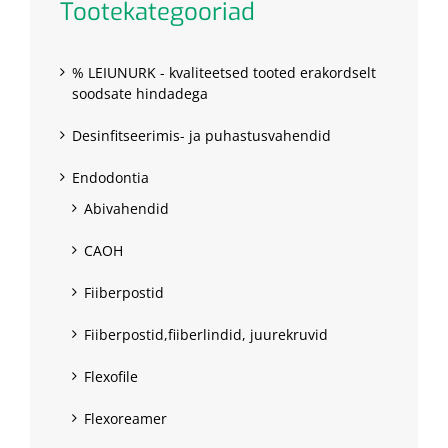
Tootekategooriad
% LEIUNURK - kvaliteetsed tooted erakordselt
soodsate hindadega
Desinfitseerimis- ja puhastusvahendid
Endodontia
Abivahendid
CAOH
Fiiberpostid
Fiiberpostid,fiiberlindid, juurekruvid
Flexofile
Flexoreamer