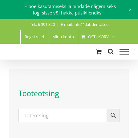
E-poe kasutamiseks ja hindade nägemiseks
+
logi sisse või hakka püsikliendks.
Skip
Tel.: 6 391 320
|
E-mail: info@dabdental.ee
to
content
Registreeri
Minu konto
OSTUKORV
Tooteotsing