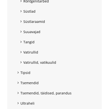
Röntgenitarbed
Süstlad
Süstlaraamid
Suuavajad
Tangid
Vatirullid
Vatirullid, vatikuulid
Tipsid
Tsemendid
Tsemendid, täidised, parandus
Ultraheli