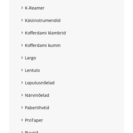
K-Reamer
Käsiinstrumendid
Kofferdami klambrid
Kofferdami kumm
Largo
Lentulo
Loputusnõelad
Närvinõelad
Pabertihvtid
ProTaper
Puurid