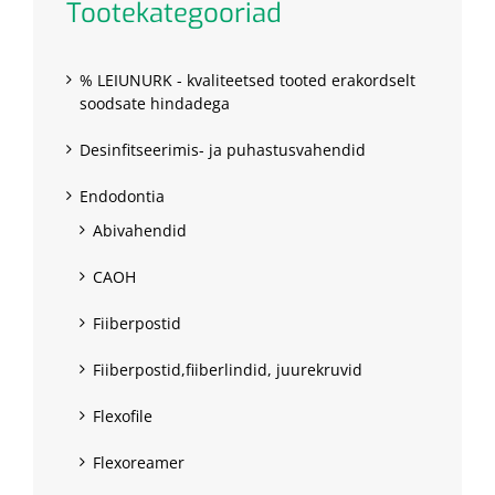
Tootekategooriad
% LEIUNURK - kvaliteetsed tooted erakordselt
soodsate hindadega
Desinfitseerimis- ja puhastusvahendid
Endodontia
Abivahendid
CAOH
Fiiberpostid
Fiiberpostid,fiiberlindid, juurekruvid
Flexofile
Flexoreamer