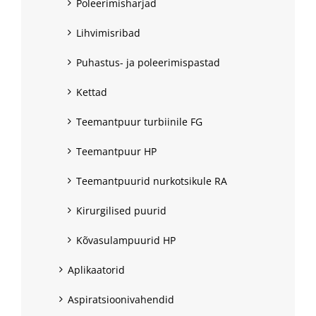
Poleerimisharjad
Lihvimisribad
Puhastus- ja poleerimispastad
Kettad
Teemantpuur turbiinile FG
Teemantpuur HP
Teemantpuurid nurkotsikule RA
Kirurgilised puurid
Kõvasulampuurid HP
Aplikaatorid
Aspiratsioonivahendid