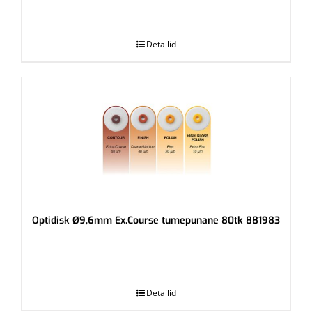
.
Detailid
Optidisk Ø9,6mm Ex.Course tumepunane 80tk 881983
.
Detailid