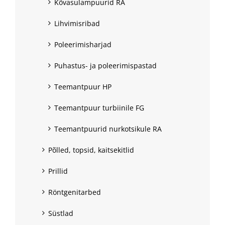
Kõvasulampuurid RA
Lihvimisribad
Poleerimisharjad
Puhastus- ja poleerimispastad
Teemantpuur HP
Teemantpuur turbiinile FG
Teemantpuurid nurkotsikule RA
Põlled, topsid, kaitsekitlid
Prillid
Röntgenitarbed
Süstlad