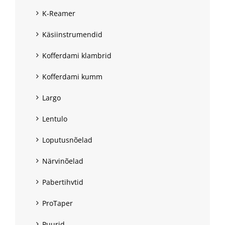
K-Reamer
Käsiinstrumendid
Kofferdami klambrid
Kofferdami kumm
Largo
Lentulo
Loputusnõelad
Närvinõelad
Pabertihvtid
ProTaper
Puurid