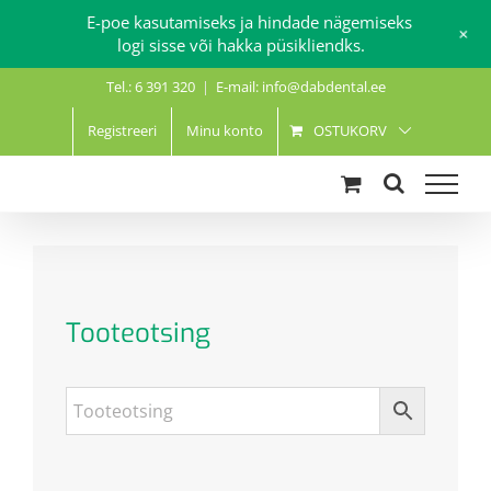
E-poe kasutamiseks ja hindade nägemiseks
+
logi sisse või hakka püsikliendks.
Skip
Tel.: 6 391 320
|
E-mail: info@dabdental.ee
to
content
Registreeri
Minu konto
OSTUKORV
Tooteotsing