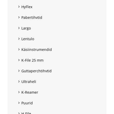
HyFlex
Pabertihvtid
Largo
Lentulo
Käsiinstrumendid
K-File 25 mm
Guttaperchtihvtid
Ultraheli
K-Reamer
Puurid
H-File