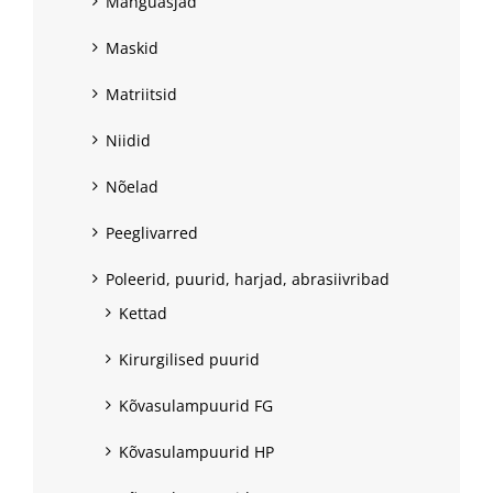
Mänguasjad
Maskid
Matriitsid
Niidid
Nõelad
Peeglivarred
Poleerid, puurid, harjad, abrasiivribad
Kettad
Kirurgilised puurid
Kõvasulampuurid FG
Kõvasulampuurid HP